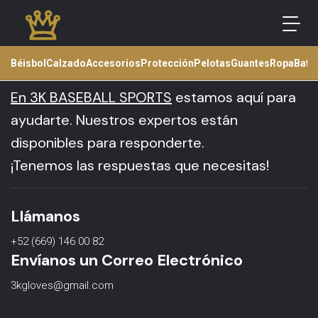
Béisbol
Descúbrenos
Calzado
Accesorios
Protección
Pelotas
Guantes
Ropa
Bats
En
3K BASEBALL SPORTS
estamos aquí para
ayudarte. Nuestros expertos están
disponibles para responderte.
¡Tenemos las respuestas que necesitas!
Llámanos
+52 (669) 146 00 82
Envíanos un Correo Electrónico
3kgloves@gmail.com