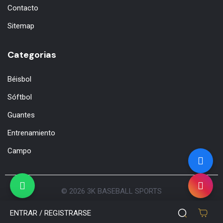
Contacto
Sitemap
Categorias
Béisbol
Sóftbol
Guantes
Entrenamiento
Campo
© 2026
3K BASEBALL SPORTS
Aceptamos:
ENTRAR / REGISTRARSE