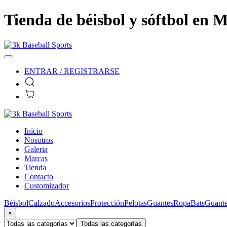
Tienda de béisbol y sóftbol en M
ENTRAR / REGISTRARSE
Inicio
Nosotros
Galeria
Marcas
Tienda
Contacto
Customizador
Béisbol
Calzado
Accesorios
Protección
Pelotas
Guantes
Ropa
Bats
Guante
×
Todas las categorías