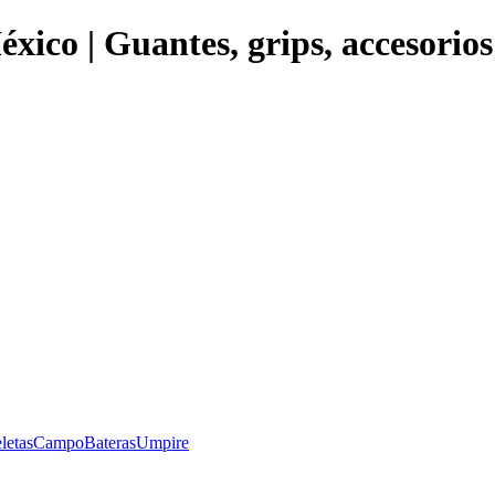
éxico | Guantes, grips, accesorio
letas
Campo
Bateras
Umpire