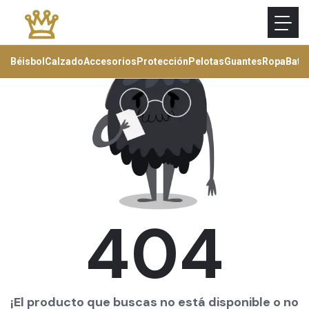
Béisbol
Calzado
Accesorios
Protección
Pelotas
Guantes
Ropa
Bats
404
¡El producto que buscas no está disponible o no