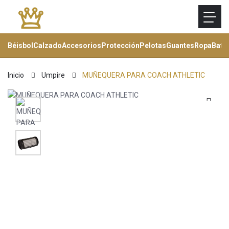
Béisbol
Calzado
Accesorios
Protección
Pelotas
Guantes
Ropa
Bats
Inicio
Umpire
MUÑEQUERA PARA COACH ATHLETIC