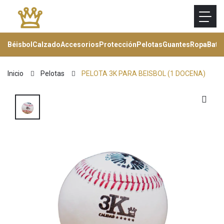
Béisbol
Calzado
Accesorios
Protección
Pelotas
Guantes
Ropa
Bats
Inicio
Pelotas
PELOTA 3K PARA BEISBOL (1 DOCENA)