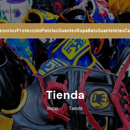
GALERIA
MARCAS
TIENDA
CONTACTO
CUSTOMIZ
esorios
Protección
Pelotas
Guantes
Ropa
Bats
Guanteletas
C
Tienda
Inicio
Tienda