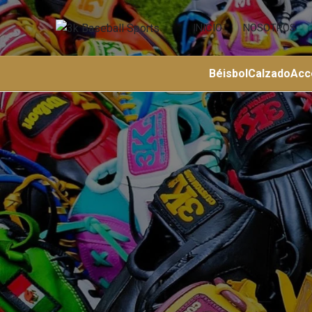
INICIO
NOSOTROS
Béisbol
Calzado
Acc