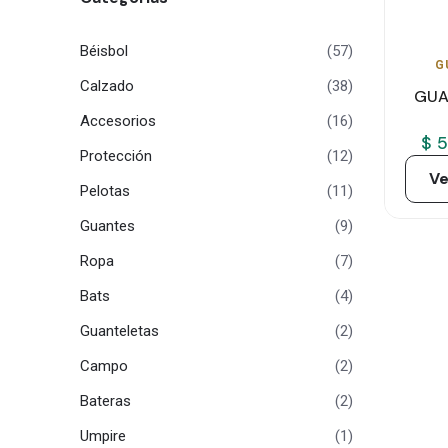
Béisbol
(57)
G
Calzado
(38)
GUA
Accesorios
(16)
$ 
Protección
(12)
Ve
Pelotas
(11)
Guantes
(9)
Ropa
(7)
Bats
(4)
Guanteletas
(2)
Campo
(2)
Bateras
(2)
Umpire
(1)