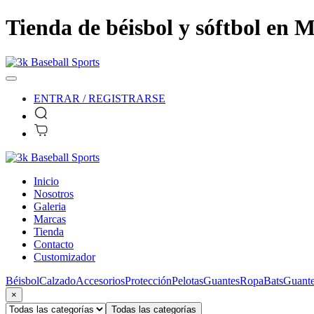
Tienda de béisbol y sóftbol en M
ENTRAR / REGISTRARSE
Inicio
Nosotros
Galeria
Marcas
Tienda
Contacto
Customizador
Béisbol
Calzado
Accesorios
Protección
Pelotas
Guantes
Ropa
Bats
Guante
×
Todas las categorías