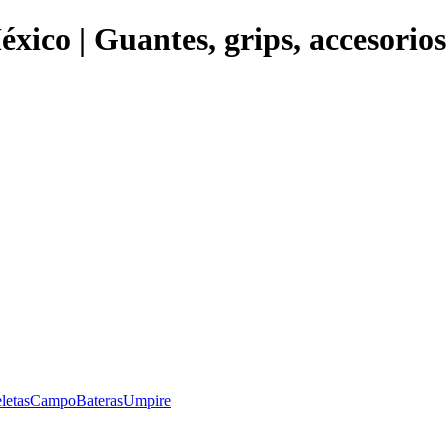
éxico | Guantes, grips, accesorio
letas
Campo
Bateras
Umpire