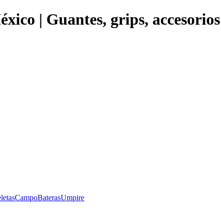
éxico | Guantes, grips, accesorio
letas
Campo
Bateras
Umpire