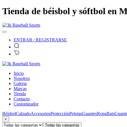
Tienda de béisbol y sóftbol en M
ENTRAR / REGISTRARSE
Inicio
Nosotros
Galeria
Marcas
Tienda
Contacto
Customizador
Béisbol
Calzado
Accesorios
Protección
Pelotas
Guantes
Ropa
Bats
Guante
×
Todas las categorías