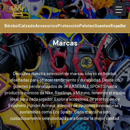
Béisbol
Calzado
Accesorios
Protección
Pelotas
Guantes
Ropa
Bats
Marcas
Inicio
Marcas
Descubre nuestra selección de marcas líderes en béisbol,
diseñadas para ofrecer rendimiento y durabilidad. Desde los
guantes personalizados de 3K BASEBALL SPORTS hasta
productos icónicos de Nike, Rawlings, y Mizuno, tenemos el equipo
ideal para cada jugador. Explora accesorios de protección de
Evoshield y Under Armour, además de opciones innovadoras y
sostenibles como Eco Sports. Cada marca ha sido
cuidadosamente seleccionada para brindar la mejor calidad.