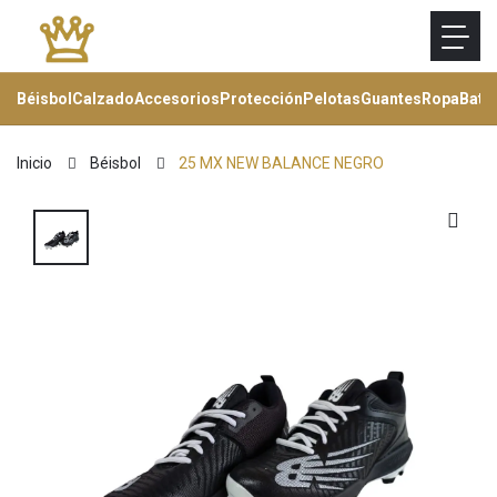
Béisbol
Calzado
Accesorios
Protección
Pelotas
Guantes
Ropa
Bats
Inicio
Béisbol
25 MX NEW BALANCE NEGRO