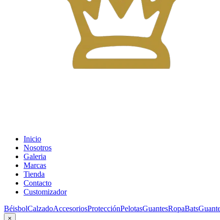
Inicio
Nosotros
Galeria
Marcas
Tienda
Contacto
Customizador
Béisbol
Calzado
Accesorios
Protección
Pelotas
Guantes
Ropa
Bats
Guante
×