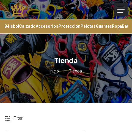
Béisbol
Calzado
Accesorios
Protección
Pelotas
Guantes
Ropa
Bats
Tienda
Inicio
Tienda
Filter